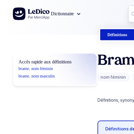
Aller au contenu
Co
Dictionnaire
0
r
Définitions
Bram
Accès rapide aux définitions
brame, nom féminin
brame, nom masculin
nom féminin
Définitions, synon
Définitions 