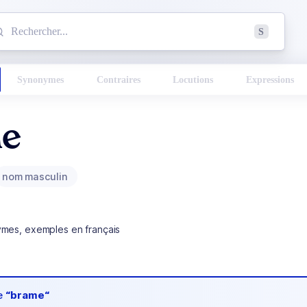
mmencez à chercher un mot dans le dictionnaire :
S
esults found.
Synonymes
Contraires
Locutions
Expressions
e
nom masculin
ymes, exemples en français
de
“brame“