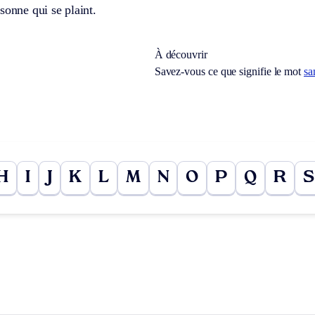
sonne qui se plaint.
À découvrir
Savez-vous ce que signifie le mot
sa
H
I
J
K
L
M
N
O
P
Q
R
S