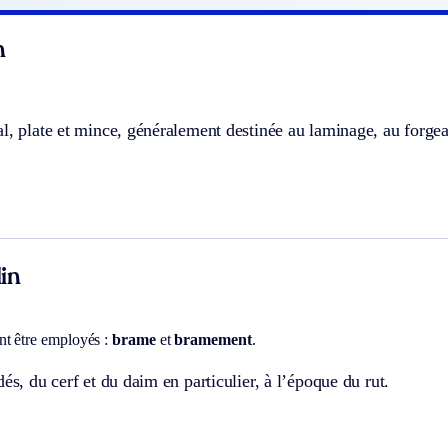
n
l, plate et mince, généralement destinée au laminage, au forge
in
t être employés :
brame
et
bramement
.
dés, du cerf et du daim en particulier, à l’époque du rut.