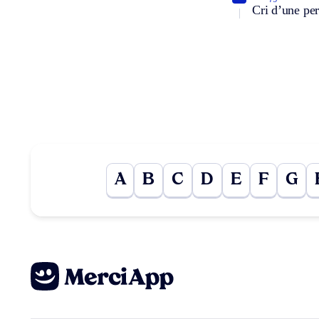
Cri d’une per
A
B
C
D
E
F
G