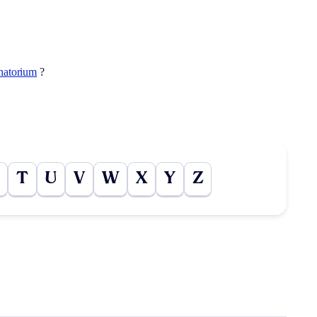
natorium
?
T
U
V
W
X
Y
Z