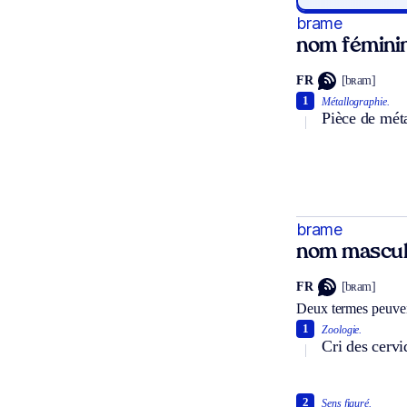
brame
nom fémini
FR
[bʀam]
1
Métallographie.
Pièce de méta
brame
nom mascul
FR
[bʀam]
Deux termes peuven
1
Zoologie.
Cri des cervi
2
Sens figuré.