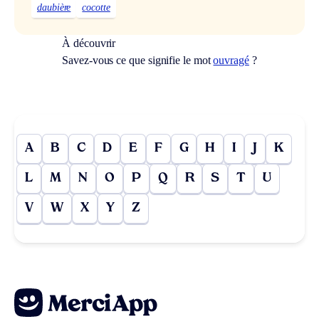
daubière
cocotte
À découvrir
Savez-vous ce que signifie le mot
ouvragé
?
A
B
C
D
E
F
G
H
I
J
K
L
M
N
O
P
Q
R
S
T
U
V
W
X
Y
Z