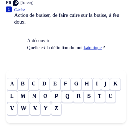
FR
[bʀɛzaʒ]
1
Cuisine.
Action de braiser, de faire cuire sur la braise, à feu
doux.
À découvrir
Quelle est la définition du mot
katouique
?
A
B
C
D
E
F
G
H
I
J
K
L
M
N
O
P
Q
R
S
T
U
V
W
X
Y
Z