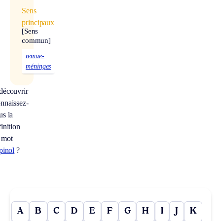
Sens
principaux
[Sens
commun]
remue-
méninges
découvrir
nnaissez-
us la
inition
 mot
pinol
?
A
B
C
D
E
F
G
H
I
J
K