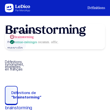
Aller au contenu
Définitions
Brainstorming
Mots conseillés
brainstorming
nom
remue-méninges
recomm. offic.
masculin
Définitions,
synonymes,
exemples
en français
Définitions de
“brainstorming“
brainstorming