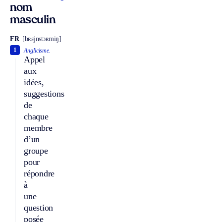
nom
masculin
FR
[bʀɛjnstɔʀmiŋ]
1
Anglicisme.
Appel
aux
idées,
suggestions
de
chaque
membre
d’un
groupe
pour
répondre
à
une
question
posée