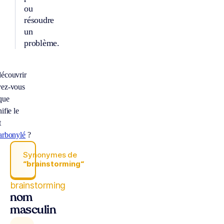
ou
résoudre
un
problème.
écouvrir
ez-vous
que
ifie le
t
arbonylé
?
Synonymes de
“brainstorming“
brainstorming
nom
masculin