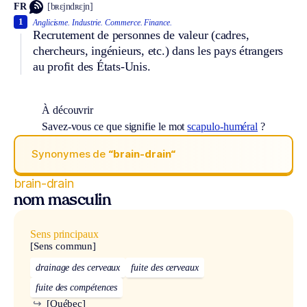
FR
[bʀɛjndʀɛjn]
1
Anglicisme.
Industrie.
Commerce.
Finance.
Recrutement de personnes de valeur (cadres,
chercheurs, ingénieurs, etc.) dans les pays étrangers
au profit des États-Unis.
À découvrir
Savez-vous ce que signifie le mot
scapulo-huméral
?
Synonymes de
“brain-drain“
brain-drain
nom masculin
Sens principaux
[Sens commun]
drainage des cerveaux
fuite des cerveaux
fuite des compétences
↪
[Québec]