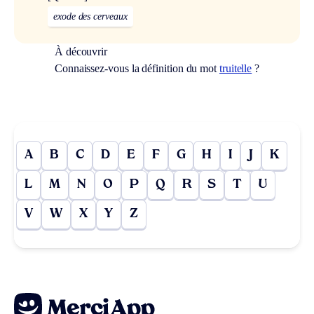
exode des cerveaux
À découvrir
Connaissez-vous la définition du mot
truitelle
?
A
B
C
D
E
F
G
H
I
J
K
L
M
N
O
P
Q
R
S
T
U
V
W
X
Y
Z