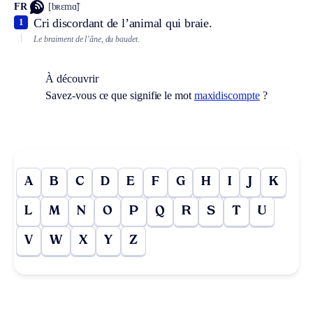
FR
[bʀɛmɑ̃]
Cri discordant de l’animal qui braie.
1
Le braiment de l’âne, du baudet.
À découvrir
Savez-vous ce que signifie le mot
maxidiscompte
?
A
B
C
D
E
F
G
H
I
J
K
L
M
N
O
P
Q
R
S
T
U
V
W
X
Y
Z