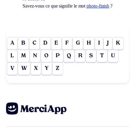
Savez-vous ce que signifie le mot
photo-finish
?
A
B
C
D
E
F
G
H
I
J
K
L
M
N
O
P
Q
R
S
T
U
V
W
X
Y
Z