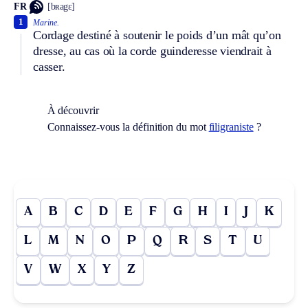
FR
[bʀagɛ]
1
Marine.
Cordage destiné à soutenir le poids d’un mât qu’on
dresse, au cas où la corde guinderesse viendrait à
casser.
À découvrir
Connaissez-vous la définition du mot
filigraniste
?
A
B
C
D
E
F
G
H
I
J
K
L
M
N
O
P
Q
R
S
T
U
V
W
X
Y
Z