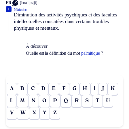
FR
[bʀadipsiʃi]
1
Médecine.
Diminution des activités psychiques et des facultés
intellectuelles constatées dans certains troubles
physiques et mentaux.
À découvrir
Quelle est la définition du mot
palmitique
?
A
B
C
D
E
F
G
H
I
J
K
L
M
N
O
P
Q
R
S
T
U
V
W
X
Y
Z