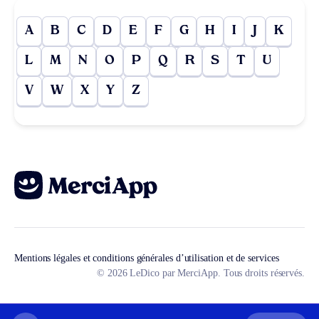
A
B
C
D
E
F
G
H
I
J
K
L
M
N
O
P
Q
R
S
T
U
V
W
X
Y
Z
Mentions légales et conditions générales d’utilisation et de services
© 2026 LeDico par MerciApp. Tous droits réservés.