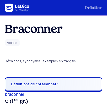
Aller au contenu
Définitions
Braconner
verbe
Définitions, synonymes, exemples en français
Définitions de
“braconner“
braconner
er
v. (1
gr.)