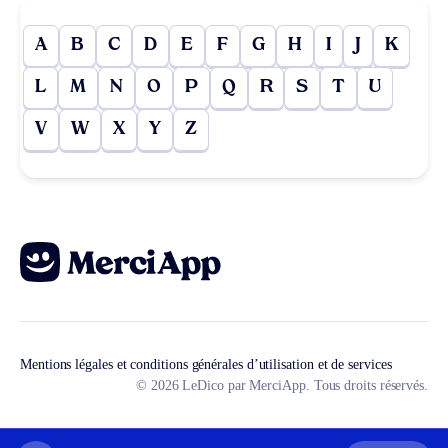
A
B
C
D
E
F
G
H
I
J
K
L
M
N
O
P
Q
R
S
T
U
V
W
X
Y
Z
Mentions légales et conditions générales d’utilisation et de services
© 2026 LeDico par MerciApp. Tous droits réservés.