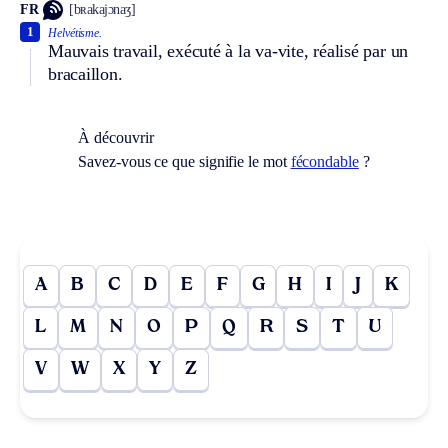
FR
[bʀakajɔnaʒ]
1
Helvétisme.
Mauvais travail, exécuté à la va-vite, réalisé par un
bracaillon.
À découvrir
Savez-vous ce que signifie le mot
fécondable
?
A
B
C
D
E
F
G
H
I
J
K
L
M
N
O
P
Q
R
S
T
U
V
W
X
Y
Z