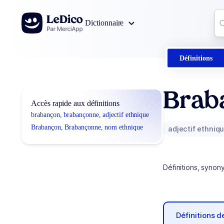
Aller au contenu
Co
Dictionnaire
0
r
Définitions
Brab
Accès rapide aux définitions
brabançon, brabançonne, adjectif ethnique
Brabançon, Brabançonne, nom ethnique
adjectif ethniq
Définitions, synon
Définitions 