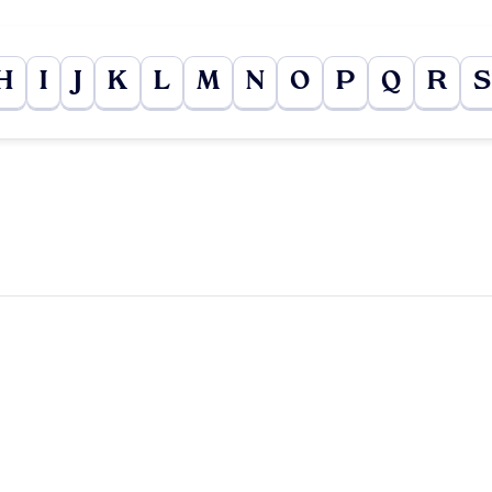
H
I
J
K
L
M
N
O
P
Q
R
S