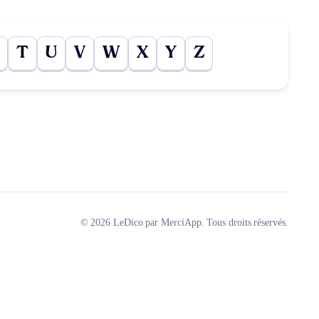
T
U
V
W
X
Y
Z
© 2026 LeDico par MerciApp. Tous droits réservés.