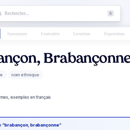
mmencez à chercher un mot dans le dictionnaire :
S
esults found.
Synonymes
Contraires
Locutions
Expressions
ançon, Brabançonn
ue
nom ethnique
ymes, exemples en français
de
“brabançon, brabançonne“