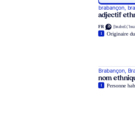
brabançon, br
adjectif et
FR
[bʀabɑ̃sɔ̃, bʀa
Originaire du
1
Brabançon, Br
nom ethniq
Personne habi
1