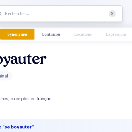
mmencez à chercher un mot dans le dictionnaire :
S
esults found.
Synonymes
Contraires
Locutions
Expressions
oyauter
inal
ymes, exemples en français
de
“se boyauter“