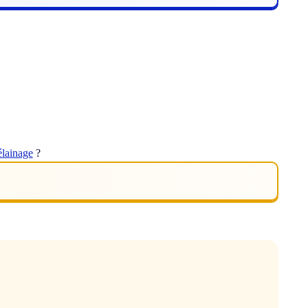
élainage
?