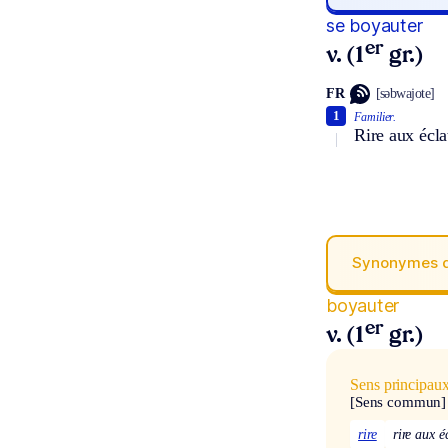
se boyauter
er
v. (1
gr.)
FR
[səbwajote]
1
Familier.
Rire aux écla
Synonymes 
boyauter
er
v. (1
gr.)
Sens principau
[Sens commun]
rire
rire aux é