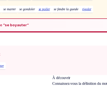
se marrer
se gondoler
se poiler
se fendre la gueule
rigoler
de
“se boyauter“
x
ter
À découvrir
Connaissez-vous la définition du mo