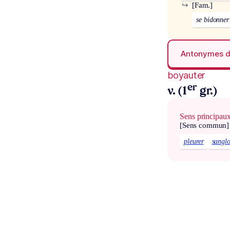
↪
[Fam.]
se bidonner
Antonymes 
boyauter
er
v. (1
gr.)
Sens principau
[Sens commun]
pleurer
sanglo