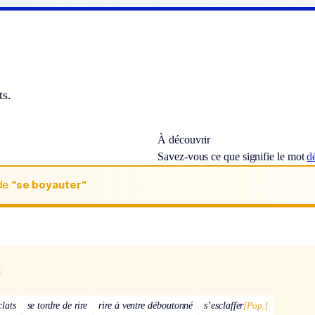
ts.
À découvrir
Savez-vous ce que signifie le mot
d
de
“se boyauter“
x
clats
se tordre de rire
rire à ventre déboutonné
s’esclaffer
[Pop.]