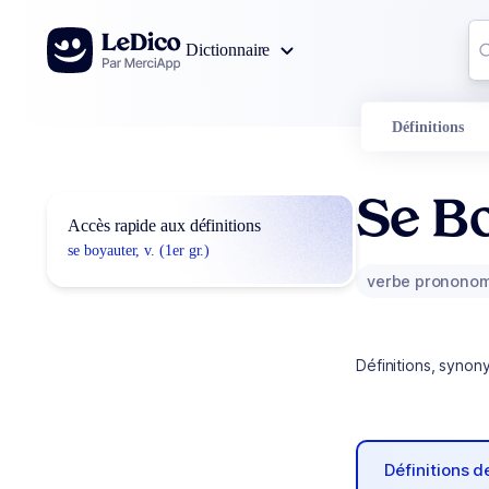
Aller au contenu
Co
Dictionnaire
0
r
Définitions
Se B
Accès rapide aux définitions
se boyauter, v. (1er gr.)
verbe prononom
Définitions, synon
Définitions 