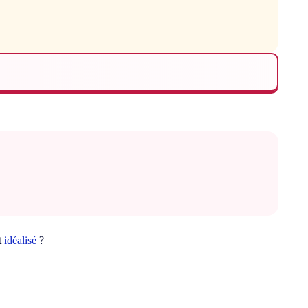
t
idéalisé
?