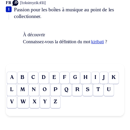
FR
[bɔksimyzikɔfili]
Passion pour les boîtes à musique au point de les
1
collectionner.
À découvrir
Connaissez-vous la définition du mot
kiribati
?
A
B
C
D
E
F
G
H
I
J
K
L
M
N
O
P
Q
R
S
T
U
V
W
X
Y
Z