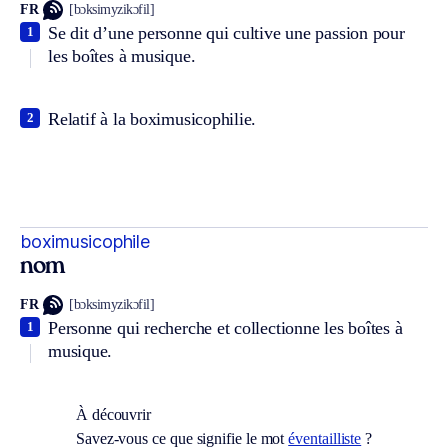
FR
[bɔksimyzikɔfil]
Se dit d’une personne qui cultive une passion pour
1
les boîtes à musique.
Relatif à la boximusicophilie.
2
boximusicophile
nom
FR
[bɔksimyzikɔfil]
Personne qui recherche et collectionne les boîtes à
1
musique.
À découvrir
Savez-vous ce que signifie le mot
éventailliste
?