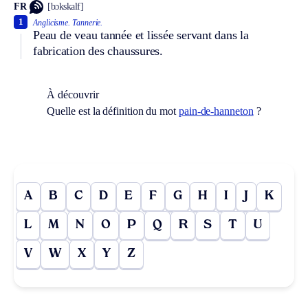
FR
[bɔkskalf]
1
Anglicisme.
Tannerie.
Peau de veau tannée et lissée servant dans la
fabrication des chaussures.
À découvrir
Quelle est la définition du mot
pain-de-hanneton
?
A
B
C
D
E
F
G
H
I
J
K
L
M
N
O
P
Q
R
S
T
U
V
W
X
Y
Z