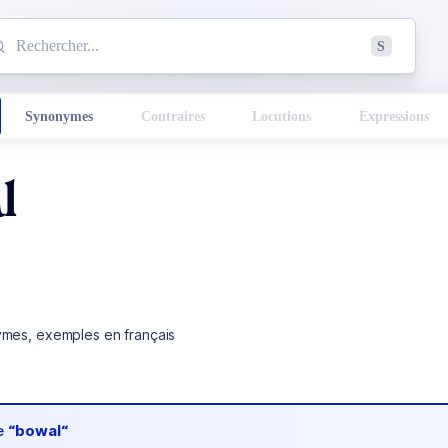
mmencez à chercher un mot dans le dictionnaire :
S
esults found.
Synonymes
Contraires
Locutions
Expressions
l
ymes, exemples en français
de
“bowal“