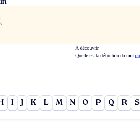
in
x
.]
À découvrir
Quelle est la définition du mot
pu
H
I
J
K
L
M
N
O
P
Q
R
S