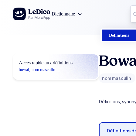
Aller au contenu
Co
Dictionnaire
0
r
Définitions
Bowa
Accès rapide aux définitions
bowal, nom masculin
nom masculin
Définitions, synon
Définitions 