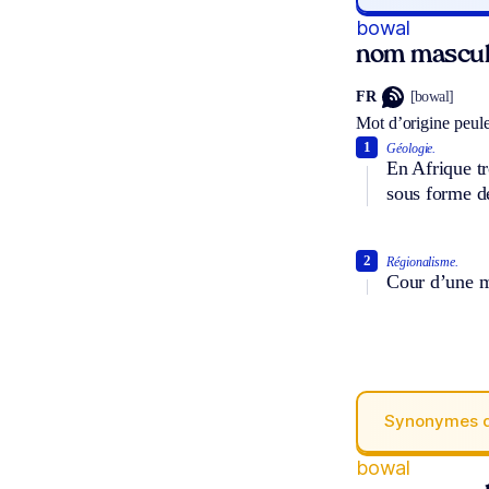
bowal
nom mascul
FR
[bowal]
Mot d’origine peule
1
Géologie.
En Afrique tr
sous forme de
2
Régionalisme.
Cour d’une m
Synonymes 
bowal