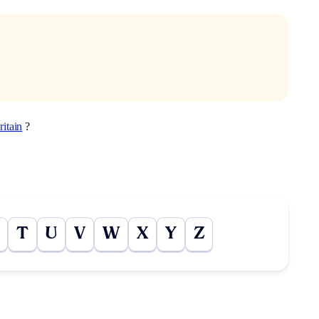
ritain
?
T
U
V
W
X
Y
Z