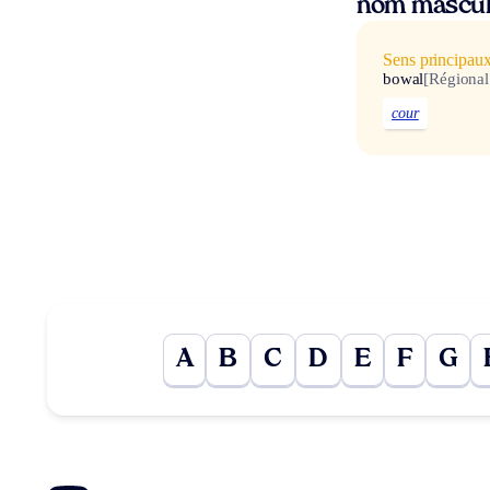
nom mascul
Sens principau
bowal
[Régional
cour
A
B
C
D
E
F
G