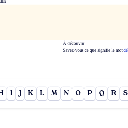
in
x
À découvrir
Savez-vous ce que signifie le mot
dé
H
I
J
K
L
M
N
O
P
Q
R
S