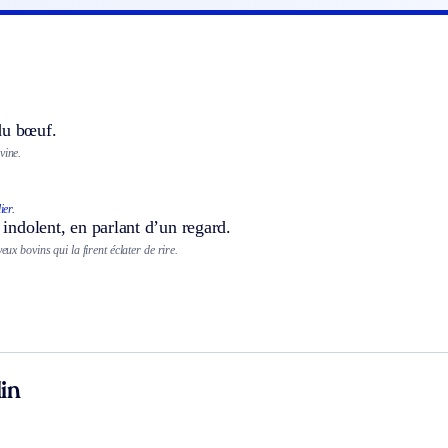
du bœuf.
vine.
ier.
, indolent, en parlant d’un regard.
yeux bovins qui la firent éclater de rire.
in