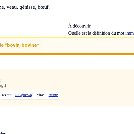
he, veau, génisse, bœuf.
À découvrir
Quelle est la définition du mot
immo
de
“bovin, bovine“
x
ig.]
terne
inexpressif
vide
atone