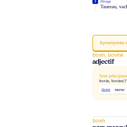
1
Élevage.
Taureau, vac
Synonymes 
bovin, bovine
adjectif
Sens principau
bovin, bovine
[F
éteint
morne
bovin