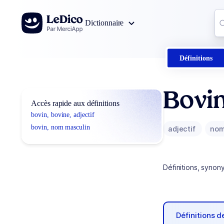
Aller au contenu
Co
Dictionnaire
0
r
Définitions
Bovin
Accès rapide aux définitions
bovin, bovine, adjectif
bovin, nom masculin
adjectif
nom
Définitions, synon
Définitions 