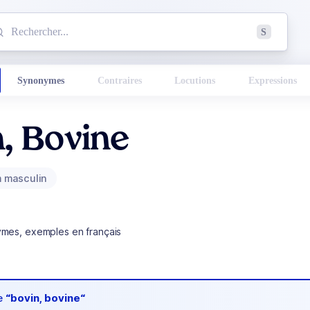
mmencez à chercher un mot dans le dictionnaire :
S
esults found.
Synonymes
Contraires
Locutions
Expressions
, Bovine
 masculin
ymes, exemples en français
de
“bovin, bovine“