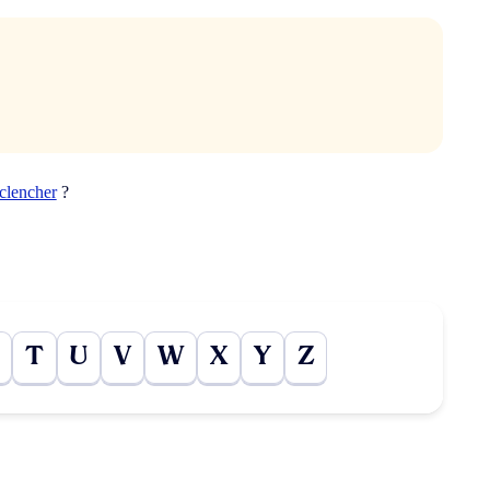
clencher
?
T
U
V
W
X
Y
Z