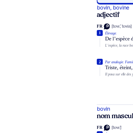
bovin, bovine
adjectif
FR
[bɔvɛ̃, bɔvin]
1
Élevage.
De l’espèce 
L’espèce, la race bo
2
Par analogie.
Famil
Triste, éteint
Il posa sur elle des 
bovin
nom mascul
FR
[bɔvɛ̃]