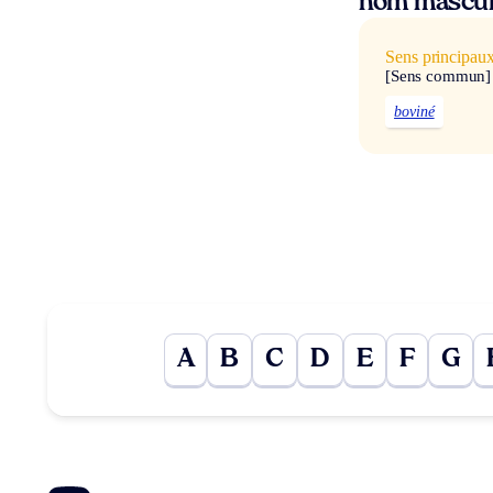
nom mascul
Sens principau
[Sens commun]
boviné
A
B
C
D
E
F
G