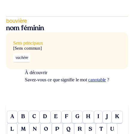
bouvière
nom féminin
Sens principaux
[Sens commun]
vachère
À découvrir
Savez-vous ce que signifie le mot
canotable
?
A
B
C
D
E
F
G
H
I
J
K
L
M
N
O
P
Q
R
S
T
U