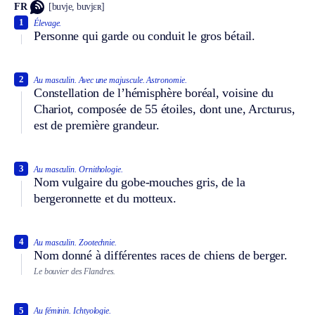
FR
[buvje, buvjɛʀ]
1
Élevage.
Personne qui garde ou conduit le gros bétail.
2
Au masculin.
Avec une majuscule.
Astronomie.
Constellation de l’hémisphère boréal, voisine du
Chariot, composée de 55 étoiles, dont une, Arcturus,
est de première grandeur.
3
Au masculin.
Ornithologie.
Nom vulgaire du gobe-mouches gris, de la
bergeronnette et du motteux.
4
Au masculin.
Zootechnie.
Nom donné à différentes races de chiens de berger.
Le bouvier des Flandres.
5
Au féminin.
Ichtyologie.