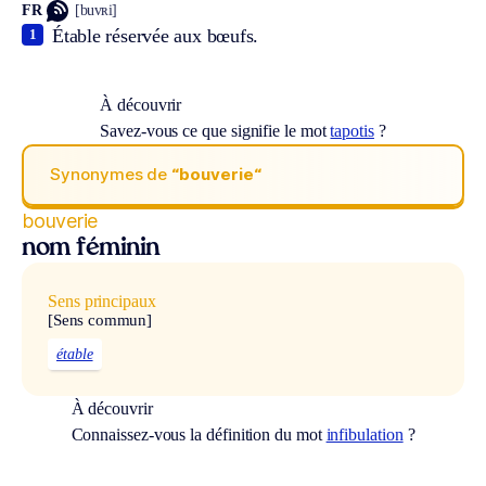
FR
[buvʀi]
Étable réservée aux bœufs.
1
À découvrir
Savez-vous ce que signifie le mot
tapotis
?
Synonymes de
“bouverie“
bouverie
nom féminin
Sens principaux
[Sens commun]
étable
À découvrir
Connaissez-vous la définition du mot
infibulation
?