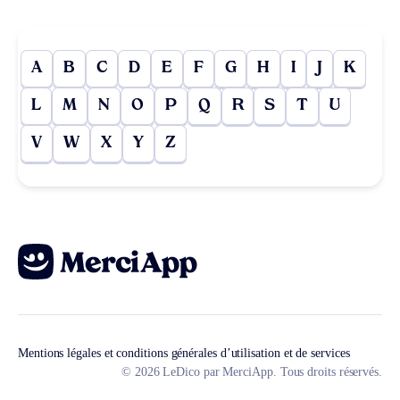
A
B
C
D
E
F
G
H
I
J
K
L
M
N
O
P
Q
R
S
T
U
V
W
X
Y
Z
Mentions légales et conditions générales d’utilisation et de services
© 2026 LeDico par MerciApp. Tous droits réservés.