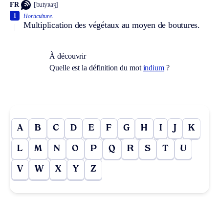
FR
[butyʀaʒ]
1
Horticulture.
Multiplication des végétaux au moyen de boutures.
À découvrir
Quelle est la définition du mot
indium
?
A
B
C
D
E
F
G
H
I
J
K
L
M
N
O
P
Q
R
S
T
U
V
W
X
Y
Z