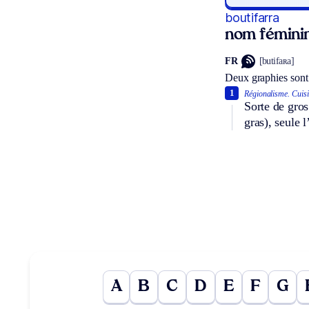
boutifarra
nom fémini
FR
[butifaʀa]
Deux graphies sont
1
Régionalisme.
Cuisi
Sorte de gros
gras), seule 
A
B
C
D
E
F
G