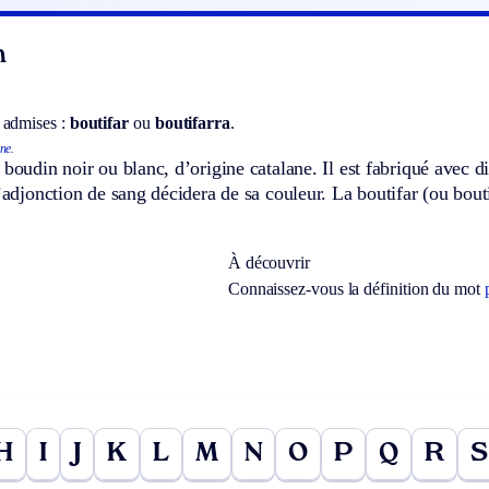
n
 admises :
boutifar
ou
boutifarra
.
ne.
 boudin noir ou blanc, d’origine catalane. Il est fabriqué avec d
l’adjonction de sang décidera de sa couleur. La boutifar (ou bou
À découvrir
Connaissez-vous la définition du mot
H
I
J
K
L
M
N
O
P
Q
R
S