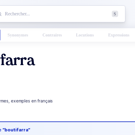
mmencez à chercher un mot dans le dictionnaire :
S
esults found.
Synonymes
Contraires
Locutions
Expressions
farra
ymes, exemples en français
de
“boutifarra“