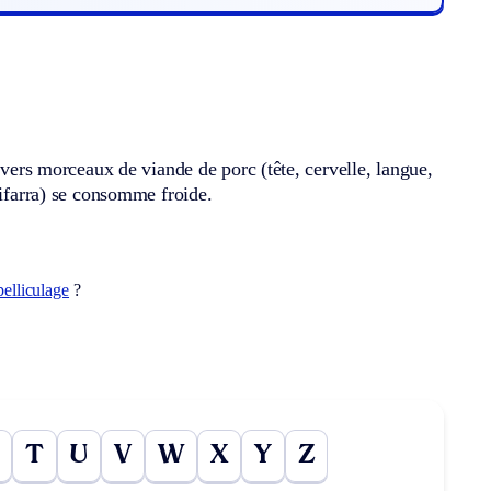
ivers morceaux de viande de porc (tête, cervelle, langue,
tifarra) se consomme froide.
pelliculage
?
T
U
V
W
X
Y
Z