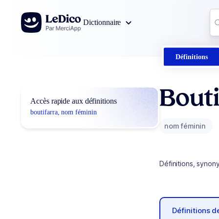
Aller au contenu
Co
Dictionnaire
0
r
Définitions
Bouti
Accès rapide aux définitions
boutifarra, nom féminin
nom féminin
Définitions, synon
Définitions 