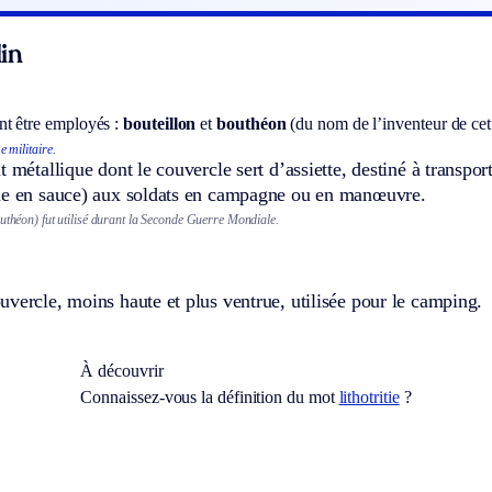
in
t être employés :
bouteillon
et
bouthéon
(du nom de l’inventeur de cet 
 militaire.
t métallique dont le couvercle sert d’assiette, destiné à transport
de en sauce) aux soldats en campagne ou en manœuvre.
outhéon) fut utilisé durant la Seconde Guerre Mondiale.
vercle, moins haute et plus ventrue, utilisée pour le camping.
À découvrir
Connaissez-vous la définition du mot
lithotritie
?