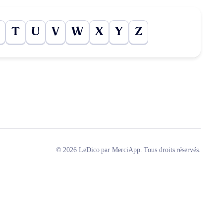
T
U
V
W
X
Y
Z
© 2026 LeDico par MerciApp. Tous droits réservés.