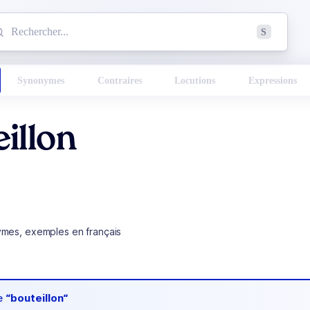
mmencez à chercher un mot dans le dictionnaire :
S
esults found.
Synonymes
Contraires
Locutions
Expressions
illon
ymes, exemples en français
de
“bouteillon“