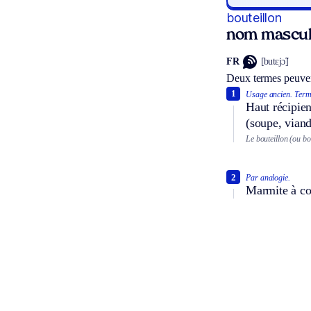
bouteillon
nom mascul
FR
[butɛjɔ̃]
Deux termes peuven
1
Usage ancien.
Terme
Haut récipien
(soupe, vian
Le bouteillon (ou b
2
Par analogie.
Marmite à cou