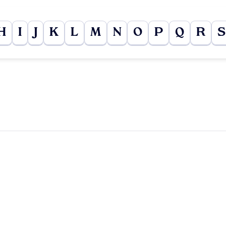
H
I
J
K
L
M
N
O
P
Q
R
S