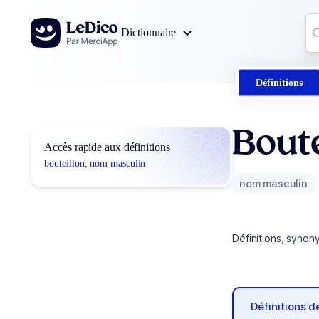
Aller au contenu
Co
Dictionnaire
0
r
Définitions
Boute
Accès rapide aux définitions
bouteillon, nom masculin
nom masculin
Définitions, synon
Définitions 