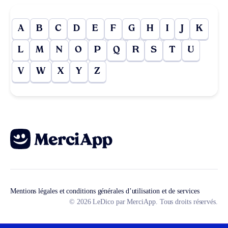
A
B
C
D
E
F
G
H
I
J
K
L
M
N
O
P
Q
R
S
T
U
V
W
X
Y
Z
Mentions légales et conditions générales d’utilisation et de services
© 2026 LeDico par MerciApp. Tous droits réservés.