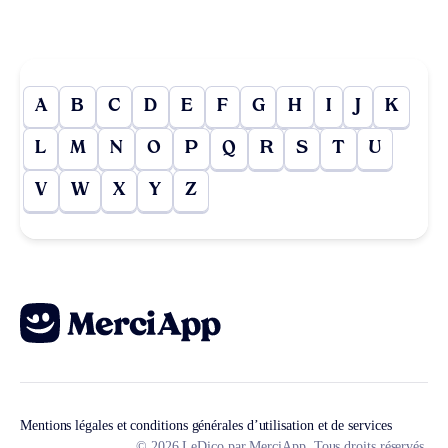
A
B
C
D
E
F
G
H
I
J
K
L
M
N
O
P
Q
R
S
T
U
V
W
X
Y
Z
Mentions légales et conditions générales d’utilisation et de services
© 2026 LeDico par MerciApp. Tous droits réservés.