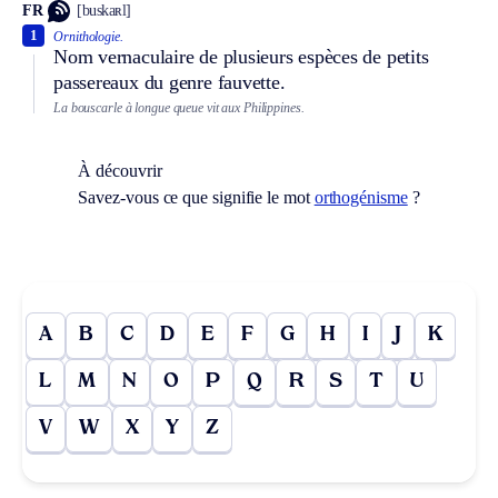
FR
[buskaʀl]
1
Ornithologie.
Nom vernaculaire de plusieurs espèces de petits
passereaux du genre fauvette.
La bouscarle à longue queue vit aux Philippines.
À découvrir
Savez-vous ce que signifie le mot
orthogénisme
?
A
B
C
D
E
F
G
H
I
J
K
L
M
N
O
P
Q
R
S
T
U
V
W
X
Y
Z