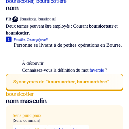
boursicotier, boursicotière
nom
FR
[buʀsikɔtje, buʀsikɔtjɛʀ]
Deux termes peuvent être employés :
Courant
boursicoteur
et
boursicotier
.
1
Familier.
Terme péjoratif.
Personne se livrant à de petites opérations en Bourse.
À découvrir
Connaissez-vous la définition du mot
faverole
?
Synonymes de
“boursicotier, boursicotière“
boursicotier
nom masculin
Sens principaux
[Sens commun]