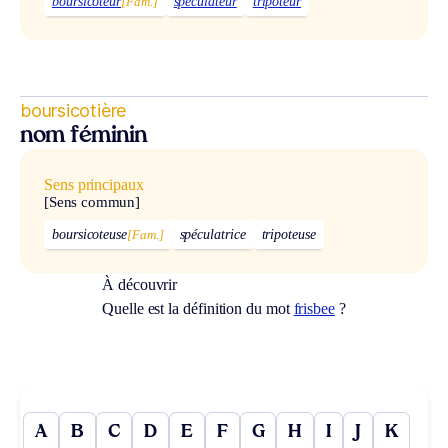
boursicoteur
[Fam.]
spéculateur
tripoteur
boursicotière
nom féminin
Sens principaux
[Sens commun]
boursicoteuse
[Fam.]
spéculatrice
tripoteuse
À découvrir
Quelle est la définition du mot
frisbee
?
A
B
C
D
E
F
G
H
I
J
K