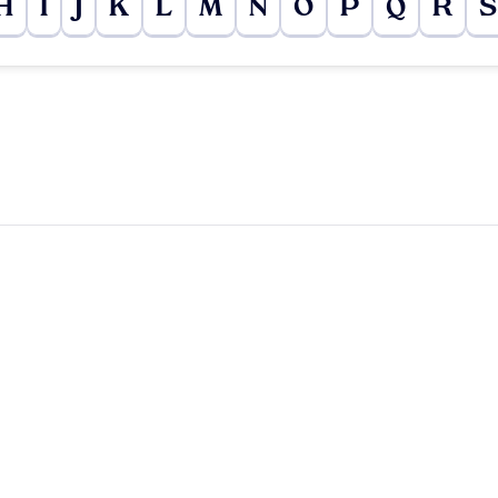
H
I
J
K
L
M
N
O
P
Q
R
S