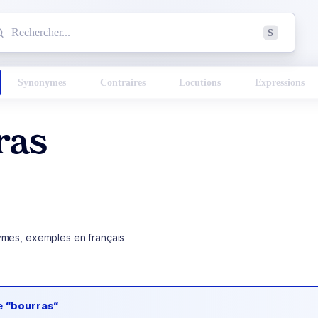
mmencez à chercher un mot dans le dictionnaire :
S
esults found.
Synonymes
Contraires
Locutions
Expressions
ras
ymes, exemples en français
de
“bourras“