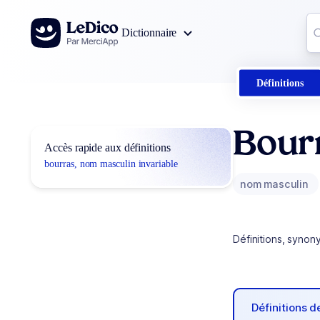
Aller au contenu
Co
Dictionnaire
0
r
Définitions
Bour
Accès rapide aux définitions
bourras, nom masculin invariable
nom masculin
Définitions, synon
Définitions 