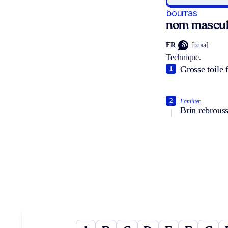
bourras
nom masculi
FR
[buʀa]
Technique.
Grosse toile 
1
2
Familier.
Brin rebrouss