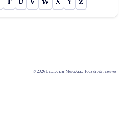
T
U
V
W
X
Y
Z
© 2026 LeDico par MerciApp. Tous droits réservés.