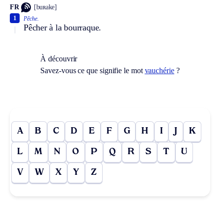
FR
[buʀake]
1
Pêche.
Pêcher à la bourraque.
À découvrir
Savez-vous ce que signifie le mot
vauchérie
?
A
B
C
D
E
F
G
H
I
J
K
L
M
N
O
P
Q
R
S
T
U
V
W
X
Y
Z