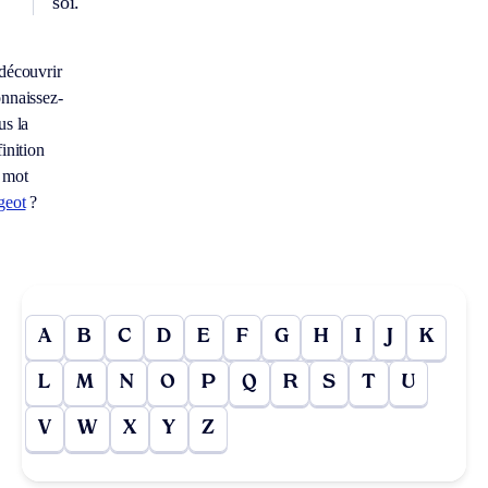
soi.
découvrir
nnaissez-
us la
inition
 mot
geot
?
A
B
C
D
E
F
G
H
I
J
K
L
M
N
O
P
Q
R
S
T
U
V
W
X
Y
Z