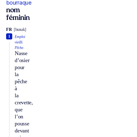
bourraque
nom
féminin
FR
[buʀak]
1
Emploi
vieilli.
Pêche.
Nasse
d’osier
pour
la
pêche
à
la
crevette,
que
l’on
pousse
devant