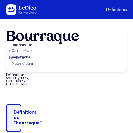
Aller au contenu
Définitions
Bourraque
Ne pas confondre
bourrasque
nom
Coup de vent.
bourraque
féminin
Nasse d’osier.
Définitions,
synonymes,
exemples
en français
Définitions
de
“bourraque“