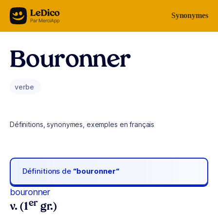
Aller au contenu
Synonymes
Bouronner
verbe
Définitions, synonymes, exemples en français
Définitions de
“bouronner“
bouronner
er
v. (1
gr.)