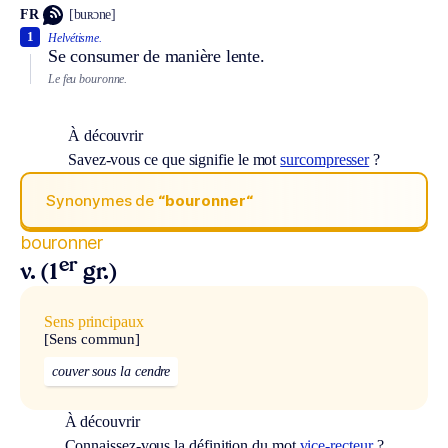
FR
[buʀɔne]
1
Helvétisme.
Se consumer de manière lente.
Le feu bouronne.
À découvrir
Savez-vous ce que signifie le mot
surcompresser
?
Synonymes de
“bouronner“
bouronner
er
v. (1
gr.)
Sens principaux
[Sens commun]
couver sous la cendre
À découvrir
Connaissez-vous la définition du mot
vice-recteur
?