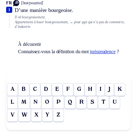
FR
[buʀʒwazmɑ̃]
D’une manière bourgeoise.
1
Il vit bourgeoisement.
Appartement à louer bourgeoisement,
→ pour qqn qui n’a pas de commerce,
d’industrie.
À découvrir
Connaissez-vous la définition du mot
jurisprudence
?
A
B
C
D
E
F
G
H
I
J
K
L
M
N
O
P
Q
R
S
T
U
V
W
X
Y
Z