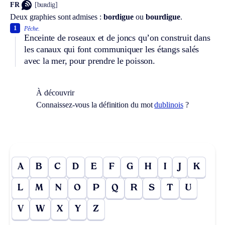
FR
[buʀdig]
Deux graphies sont admises :
bordigue
ou
bourdigue
.
1
Pêche.
Enceinte de roseaux et de joncs qu’on construit dans
les canaux qui font communiquer les étangs salés
avec la mer, pour prendre le poisson.
À découvrir
Connaissez-vous la définition du mot
dublinois
?
A
B
C
D
E
F
G
H
I
J
K
L
M
N
O
P
Q
R
S
T
U
V
W
X
Y
Z