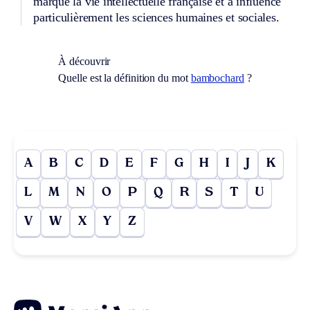
marqué la vie intellectuelle française et a influencé
particulièrement les sciences humaines et sociales.
À découvrir
Quelle est la définition du mot
bambochard
?
A
B
C
D
E
F
G
H
I
J
K
L
M
N
O
P
Q
R
S
T
U
V
W
X
Y
Z