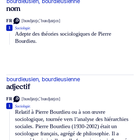
bourdieusien, bourdieusienne
nom
FR
[buʀdjøzjɛ̃, buʀdjøzjɛn]
1
Sociologie.
Adepte des théories sociologiques de Pierre
Bourdieu.
bourdieusien, bourdieusienne
adjectif
FR
[buʀdjøzjɛ̃, buʀdjøzjɛn]
1
Sociologie.
Relatif à Pierre Bourdieu ou à son œuvre
sociologique, tournée vers l’analyse des hiérarchies
sociales. Pierre Bourdieu (1930-2002) était un
sociologue français, agrégé de philosophie. Il a