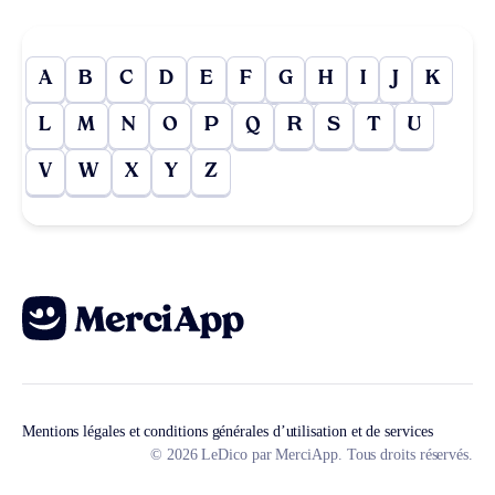
A
B
C
D
E
F
G
H
I
J
K
L
M
N
O
P
Q
R
S
T
U
V
W
X
Y
Z
Mentions légales et conditions générales d’utilisation et de services
© 2026 LeDico par MerciApp. Tous droits réservés.