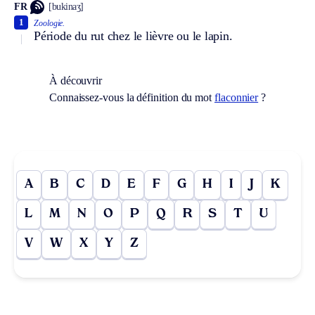
FR
[bukinaʒ]
1
Zoologie.
Période du rut chez le lièvre ou le lapin.
À découvrir
Connaissez-vous la définition du mot
flaconnier
?
A
B
C
D
E
F
G
H
I
J
K
L
M
N
O
P
Q
R
S
T
U
V
W
X
Y
Z