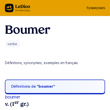
Aller au contenu
Synonymes
Boumer
verbe
Définitions, synonymes, exemples en français
Définitions de
“boumer“
boumer
er
v. (1
gr.)