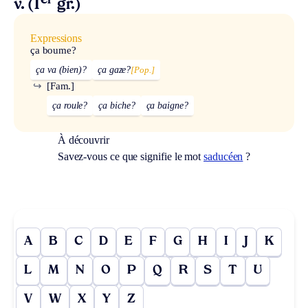
er
v. (1
gr.)
Expressions
ça boume?
ça va (bien)?
ça gaze?
[Pop.]
↪
[Fam.]
ça roule?
ça biche?
ça baigne?
À découvrir
Savez-vous ce que signifie le mot
saducéen
?
A
B
C
D
E
F
G
H
I
J
K
L
M
N
O
P
Q
R
S
T
U
V
W
X
Y
Z