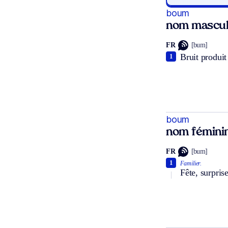
boum
nom mascul
FR
[bum]
Bruit produit
1
boum
nom fémini
FR
[bum]
1
Familier.
Fête, surprise