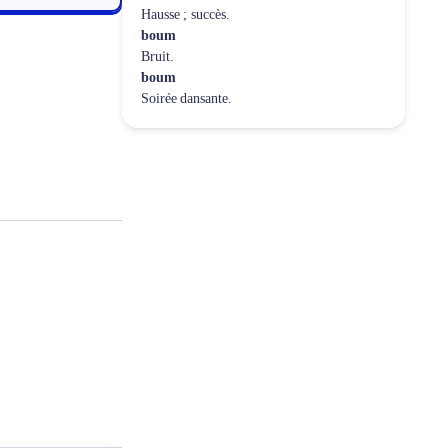
Hausse ; succès.
boum
Bruit.
boum
Soirée dansante.