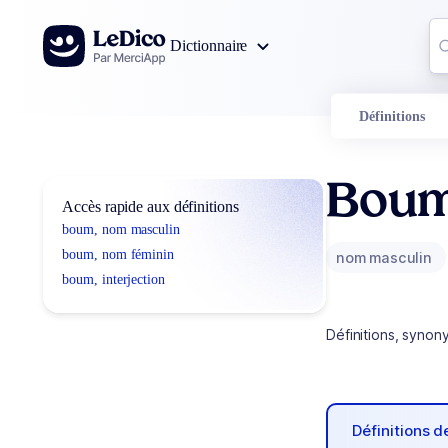
Aller au contenu
Co
Dictionnaire
0
r
Définitions
Bou
Accès rapide aux définitions
boum, nom masculin
boum, nom féminin
nom masculin
boum, interjection
Définitions, synon
Définitions 