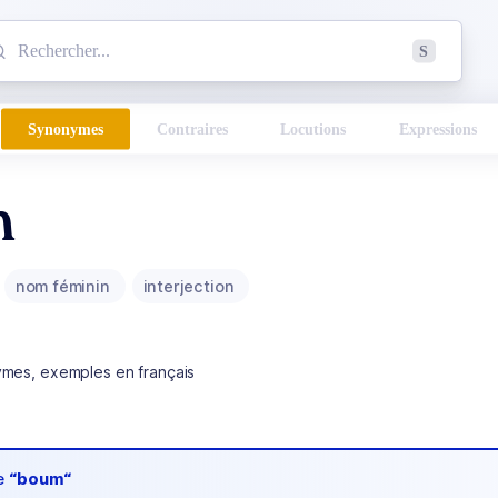
mmencez à chercher un mot dans le dictionnaire :
S
esults found.
Synonymes
Contraires
Locutions
Expressions
m
nom féminin
interjection
ymes, exemples en français
de
“boum“