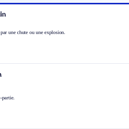
in
 par une chute ou une explosion.
n
-partie.