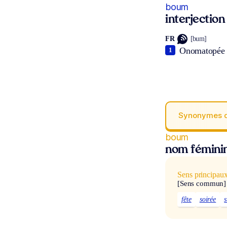
boum
interjection
FR
[bum]
Onomatopée r
1
Synonymes 
boum
nom fémini
Sens principau
[Sens commun]
fête
soirée