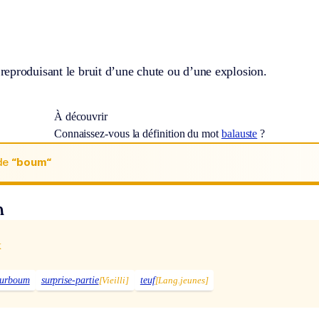
eproduisant le bruit d’une chute ou d’une explosion.
À découvrir
Connaissez-vous la définition du mot
balauste
?
de
“boum“
n
x
surboum
surprise-partie
[Vieilli]
teuf
[Lang.jeunes]