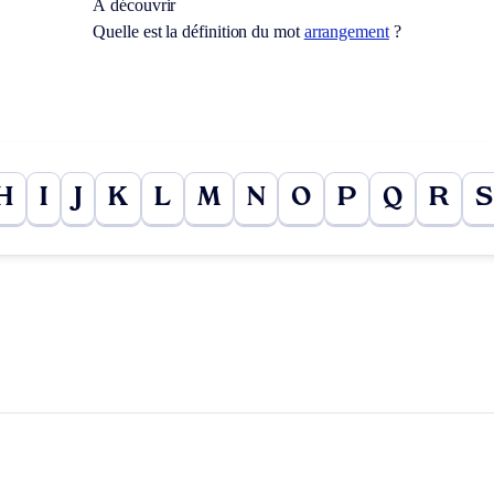
À découvrir
Quelle est la définition du mot
arrangement
?
H
I
J
K
L
M
N
O
P
Q
R
S