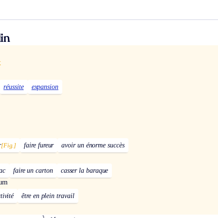
in
x
réussite
expansion
r
[Fig.]
faire fureur
avoir un énorme succès
ac
faire un carton
casser la baraque
oum
tivité
être en plein travail