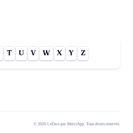
T
U
V
W
X
Y
Z
© 2026 LeDico par MerciApp. Tous droits réservés.