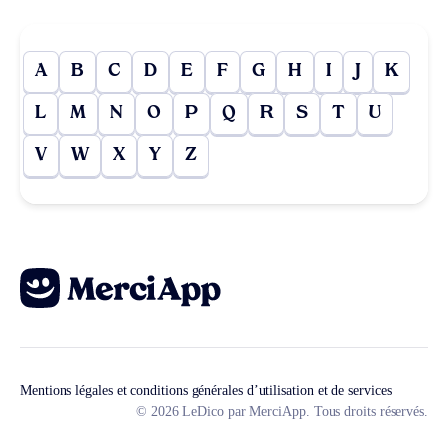
A
B
C
D
E
F
G
H
I
J
K
L
M
N
O
P
Q
R
S
T
U
V
W
X
Y
Z
Mentions légales et conditions générales d’utilisation et de services
© 2026 LeDico par MerciApp. Tous droits réservés.