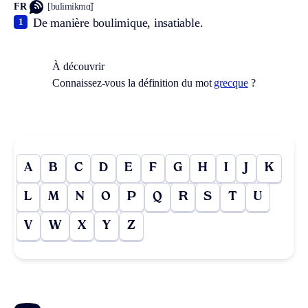
FR
[bulimikmɑ̃]
De manière boulimique, insatiable.
1
À découvrir
Connaissez-vous la définition du mot
grecque
?
A
B
C
D
E
F
G
H
I
J
K
L
M
N
O
P
Q
R
S
T
U
V
W
X
Y
Z