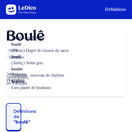
Aller au contenu
Définitions
Boulê
Ne pas confondre
boulé
nom
(Pâtiss.) Degré de cuisson du sucre.
boulê
féminin
(Antiq.) Sénat grec.
boulet
Définitions,
Projectile ; morceau de charbon.
synonymes,
exemples
boulaie
en français
Lieu planté de bouleaux.
Définitions
de
“boulê“