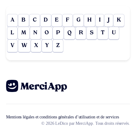
A
B
C
D
E
F
G
H
I
J
K
L
M
N
O
P
Q
R
S
T
U
V
W
X
Y
Z
Mentions légales et conditions générales d’utilisation et de services
© 2026 LeDico par MerciApp. Tous droits réservés.