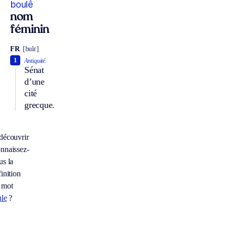
boulê
nom
féminin
FR
[bulɛ]
1
Antiquité.
Sénat
d’une
cité
grecque.
découvrir
nnaissez-
us la
inition
 mot
ule
?