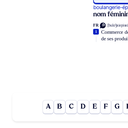
boulangerie-ép
nom fémini
FR
[bulɑ̃ʒʀiepisʀi
Commerce de 
1
de ses produi
A
B
C
D
E
F
G