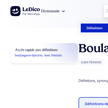
Aller au contenu
Co
Dictionnaire
0
r
Définitions
Boula
Accès rapide aux définitions
boulangerie-épicerie, nom féminin
nom féminin
Définitions, synon
Définitions 