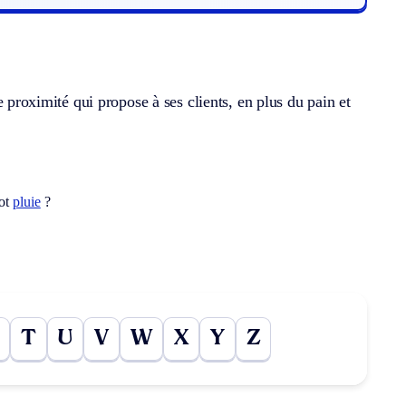
oximité qui propose à ses clients, en plus du pain et
mot
pluie
?
T
U
V
W
X
Y
Z