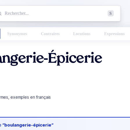
mmencez à chercher un mot dans le dictionnaire :
S
esults found.
Synonymes
Contraires
Locutions
Expressions
ngerie-Épicerie
ymes, exemples en français
de
“boulangerie-épicerie“