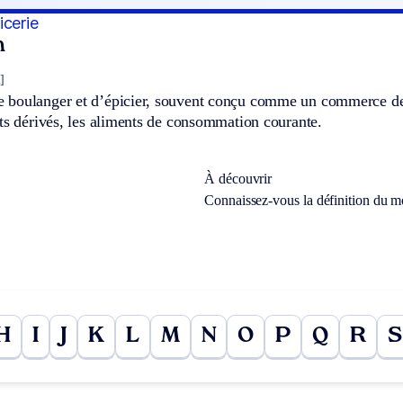
icerie
n
]
boulanger et d’épicier, souvent conçu comme un commerce de pr
ts dérivés, les aliments de consommation courante.
À découvrir
Connaissez-vous la définition du 
H
I
J
K
L
M
N
O
P
Q
R
S