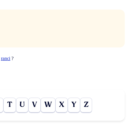
t
ranci
?
T
U
V
W
X
Y
Z