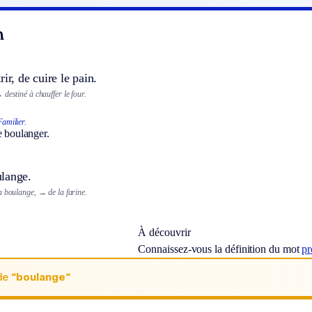
n
ir, de cuire le pain.
 destiné à chauffer le four.
Familier.
e boulanger.
lange.
la boulange,
→ de la farine.
À découvrir
Connaissez-vous la définition du mot
pr
de
“boulange“