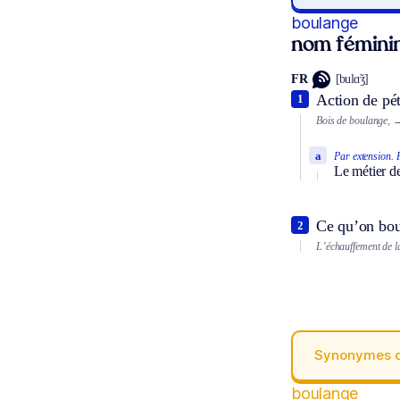
boulange
nom fémini
FR
[bulɑ̃ʒ]
Action de pétr
1
Bois de boulange,
→
a
Par extension.
Le métier d
Ce qu’on bou
2
L’échauffement de 
Synonymes 
boulange