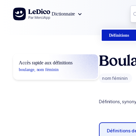
Aller au contenu
Co
Dictionnaire
0
r
Définitions
Boul
Accès rapide aux définitions
boulange, nom féminin
nom féminin
Définitions, synon
Définitions 