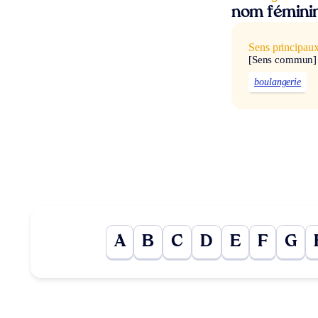
nom fémini
Sens principau
[Sens commun]
boulangerie
A
B
C
D
E
F
G