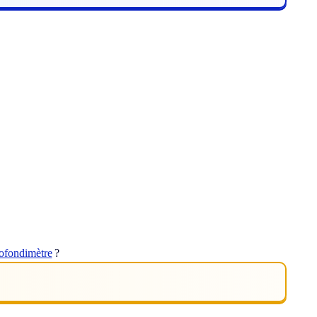
ofondimètre
?