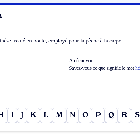
n
hèse, roulé en boule, employé pour la pêche à la carpe.
À découvrir
Savez-vous ce que signifie le mot
hé
H
I
J
K
L
M
N
O
P
Q
R
S