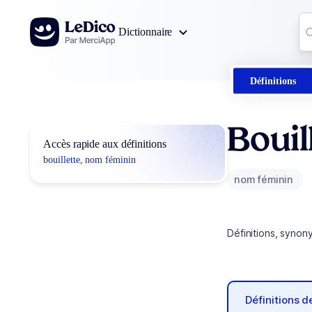
Aller au contenu
Co
Dictionnaire
0
r
Définitions
Bouil
Accès rapide aux définitions
bouillette, nom féminin
nom féminin
Définitions, synon
Définitions 