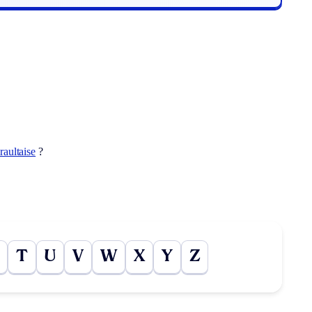
raultaise
?
T
U
V
W
X
Y
Z