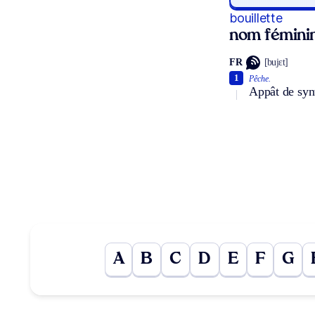
bouillette
nom fémini
FR
[bujɛt]
1
Pêche.
Appât de synt
A
B
C
D
E
F
G