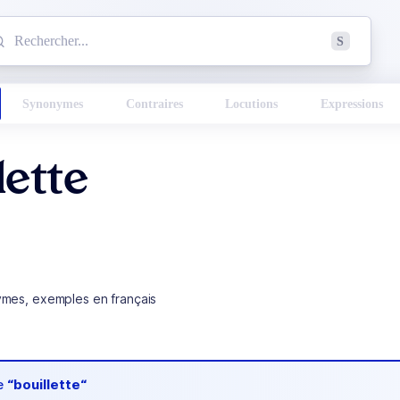
mmencez à chercher un mot dans le dictionnaire :
S
esults found.
Synonymes
Contraires
Locutions
Expressions
lette
ymes, exemples en français
de
“bouillette“