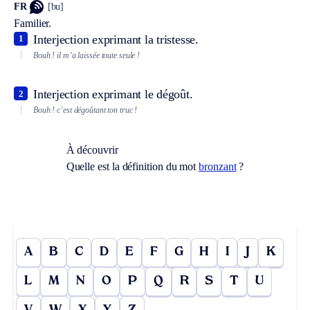
FR
[bu]
Familier.
Interjection exprimant la tristesse.
1
Bouh ! il m’a laissée toute seule !
Interjection exprimant le dégoût.
2
Bouh ! c’est dégoûtant ton truc !
À découvrir
Quelle est la définition du mot
bronzant
?
A
B
C
D
E
F
G
H
I
J
K
L
M
N
O
P
Q
R
S
T
U