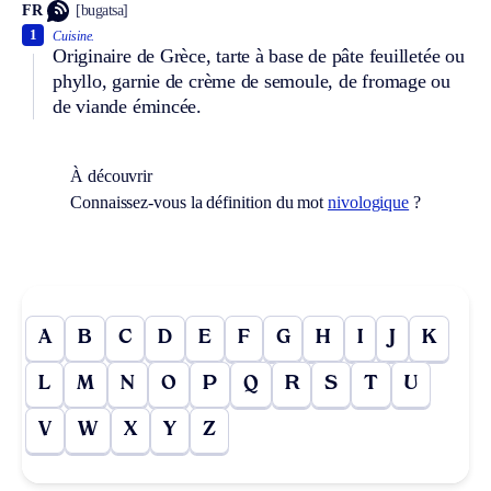
FR
[bugatsa]
1
Cuisine.
Originaire de Grèce, tarte à base de pâte feuilletée ou
phyllo, garnie de crème de semoule, de fromage ou
de viande émincée.
À découvrir
Connaissez-vous la définition du mot
nivologique
?
A
B
C
D
E
F
G
H
I
J
K
L
M
N
O
P
Q
R
S
T
U
V
W
X
Y
Z