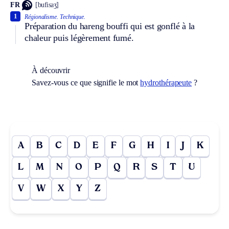
FR
[bufisaʒ]
1
Régionalisme.
Technique.
Préparation du hareng bouffi qui est gonflé à la
chaleur puis légèrement fumé.
À découvrir
Savez-vous ce que signifie le mot
hydrothérapeute
?
A
B
C
D
E
F
G
H
I
J
K
L
M
N
O
P
Q
R
S
T
U
V
W
X
Y
Z