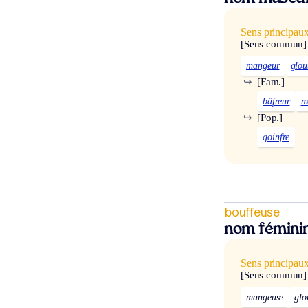
Sens principau
[Sens commun]
mangeur
glou
↪
[Fam.]
bâfreur
m
↪
[Pop.]
goinfre
bouffeuse
nom fémini
Sens principau
[Sens commun]
mangeuse
glo