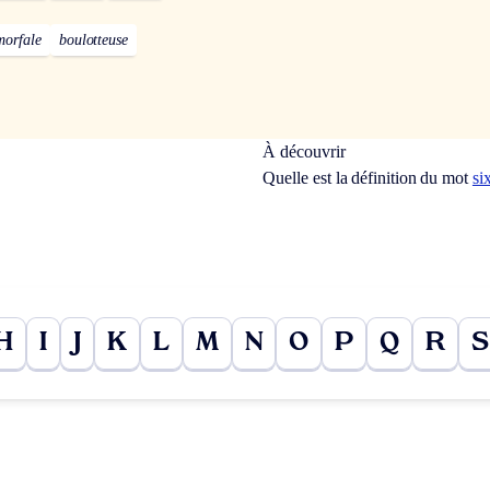
morfale
boulotteuse
À découvrir
Quelle est la définition du mot
si
H
I
J
K
L
M
N
O
P
Q
R
S