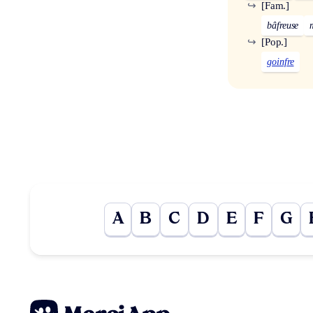
↪
[Fam.]
bâfreuse
↪
[Pop.]
goinfre
A
B
C
D
E
F
G