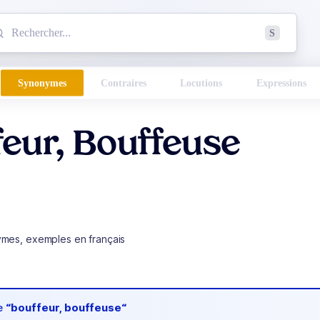
mmencez à chercher un mot dans le dictionnaire :
S
esults found.
Synonymes
Contraires
Locutions
Expressions
eur, Bouffeuse
ymes, exemples en français
de
“bouffeur, bouffeuse“