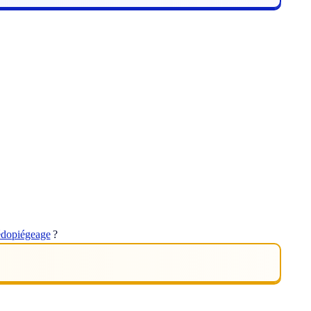
édopiégeage
?