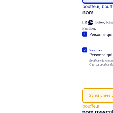
bouffeur, bouf
nom
FR
[bufœʀ, bufø
Familier.
Personne qui
1
2
Sens figuré.
Personne qui 
Bouffeuse de romans
C'est un bouffeur de
Synonymes 
bouffeur
nom mascul