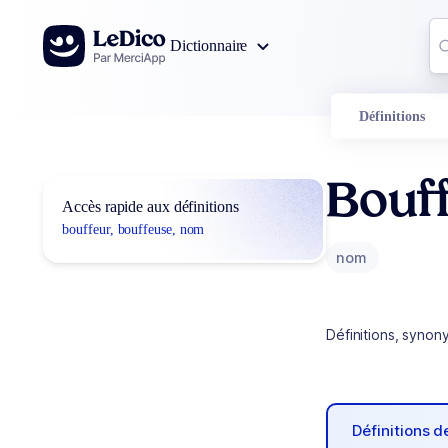
Aller au contenu
Co
Dictionnaire
0
r
Définitions
Bouff
Accès rapide aux définitions
bouffeur, bouffeuse, nom
nom
Définitions, synon
Définitions 