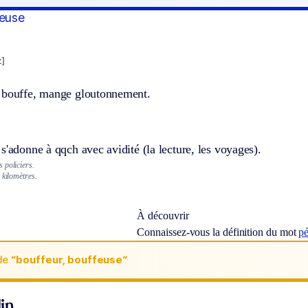
feuse
z]
 bouffe, mange gloutonnement.
s'adonne à qqch avec avidité (la lecture, les voyages).
 policiers.
 kilomètres.
À découvrir
Connaissez-vous la définition du mot
p
de
“bouffeur, bouffeuse“
in