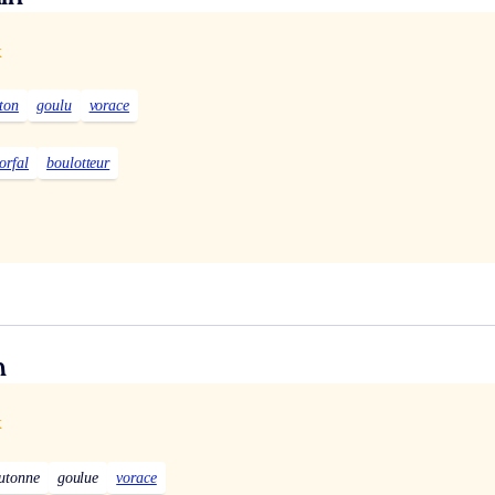
x
ton
goulu
vorace
orfal
boulotteur
n
x
utonne
goulue
vorace