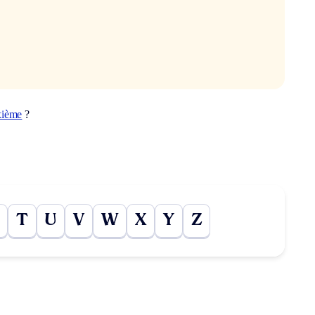
xième
?
T
U
V
W
X
Y
Z