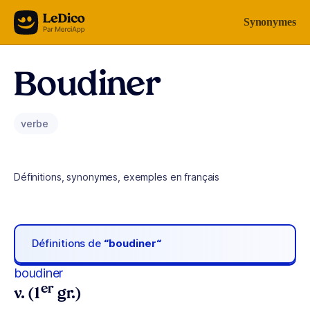
Aller au contenu
Synonymes
Boudiner
verbe
Définitions, synonymes, exemples en français
Définitions de
“boudiner“
boudiner
er
v. (1
gr.)