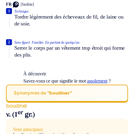
FR
[budine]
1
Technique.
Tordre légèrement des écheveaux de fil, de laine ou
de soie.
2
Sens figuré.
Familier.
En parlant de quelqu’un.
Serrer le corps par un vêtement trop étroit qui forme
des plis.
À découvrir
Savez-vous ce que signifie le mot
assolement
?
Synonymes de
“boudiner“
boudiner
er
v. (1
gr.)
Sens principaux