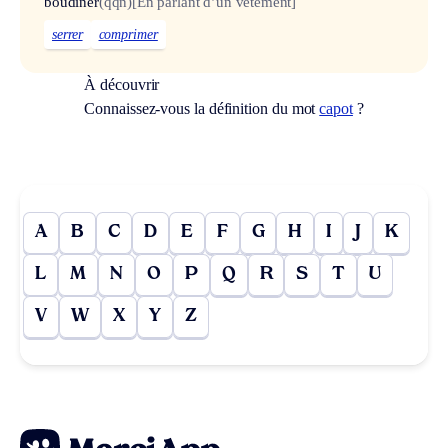
boudiner
(qqn)
[En parlant d’un vêtement]
serrer
comprimer
À découvrir
Connaissez-vous la définition du mot
capot
?
A
B
C
D
E
F
G
H
I
J
K
L
M
N
O
P
Q
R
S
T
U
V
W
X
Y
Z